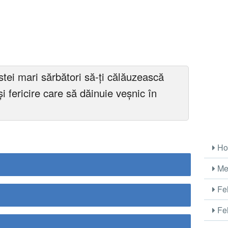
tei mari sărbători să-ți călăuzească
și fericire care să dăinuie veșnic în
Ho
Me
Fel
Fel