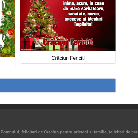
Crăciun Fericit!
a Domnului, felicitari de Craciun pentru prieteni si familie, felicitari de cr