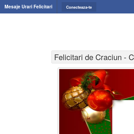
Mesaje Urari Felicitari
Conecteaza-te
Felicitari de Craciun - C