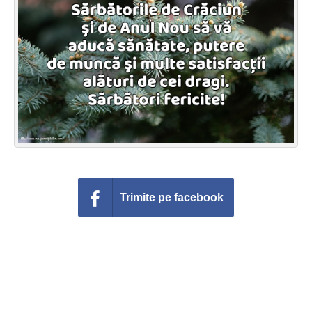
Felicitari zile saptamana
Felicitari muzicale
Felicitari muzicale personalizate
Felicitari animate
Invitatii personalizate
Conecteaza-te
Trimite pe facebook