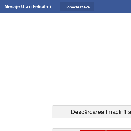
Mesaje Urari Felicitari
Conecteaza-te
Descărcarea imaginii a