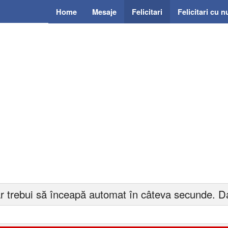
Home
Mesaje
Felicitari
Felicitari cu 
r trebui să înceapă automat în câteva secunde. Da