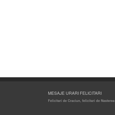
MESAJE URARI FELICITARI
Felicitari de Craciun, felicitari de Nastere