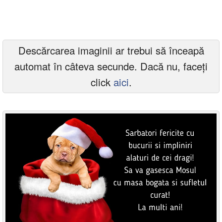
Felicitari zile saptamana
Felicitari muzicale
Descărcarea imaginii ar trebui să înceapă
Felicitari muzicale personalizate
automat în câteva secunde. Dacă nu, faceți
Felicitari animate
click
aici
.
Invitatii personalizate
Conecteaza-te