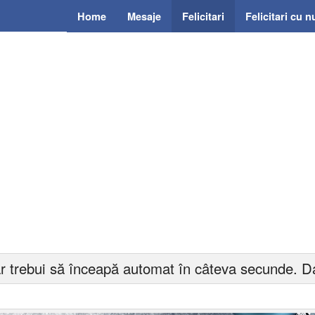
Home
Mesaje
Felicitari
Felicitari cu 
r trebui să înceapă automat în câteva secunde. Da