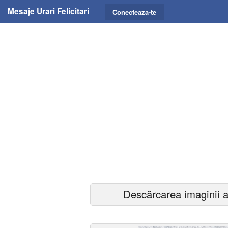
Mesaje Urari Felicitari
Conecteaza-te
Descărcarea imaginii a