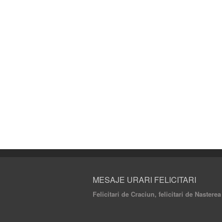
MESAJE URARI FELICITARI
Felicitari de Craciun, felicitari de Nastere