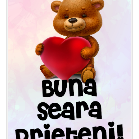
Felicitari zile saptamana
Felicitari muzicale
Felicitari muzicale personalizate
Felicitari animate
Invitatii personalizate
Conecteaza-te