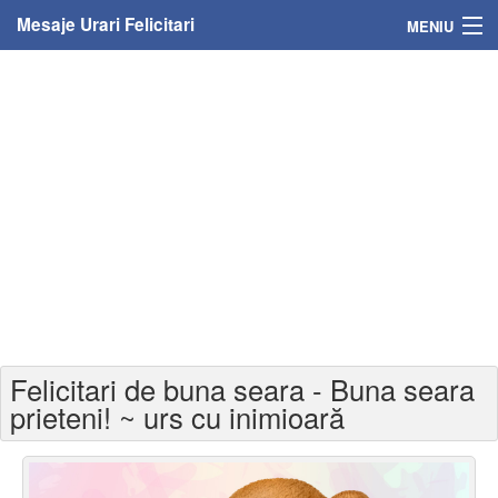
Mesaje Urari Felicitari
MENIU
Home
Mesaje
Felicitari
Felicitari cu nume
Felicitari persoane
Felicitari personalizate
Felicitari de buna seara - Buna seara
Felicitari varsta
prieteni! ~ urs cu inimioară
Felicitari zilele anului