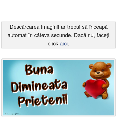
Felicitari zile saptamana
Felicitari muzicale
Descărcarea imaginii ar trebui să înceapă
Felicitari muzicale personalizate
automat în câteva secunde. Dacă nu, faceți
Felicitari animate
click
aici
.
Invitatii personalizate
Conecteaza-te