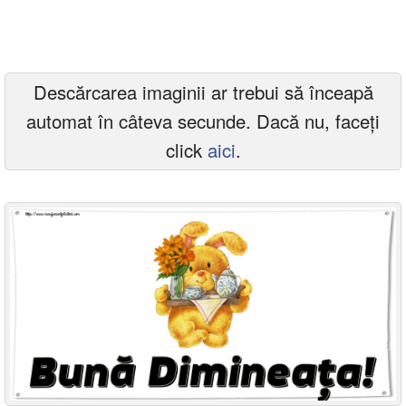
Felicitari zile saptamana
Felicitari muzicale
Descărcarea imaginii ar trebui să înceapă
Felicitari muzicale personalizate
automat în câteva secunde. Dacă nu, faceți
Felicitari animate
click
aici
.
Invitatii personalizate
Conecteaza-te