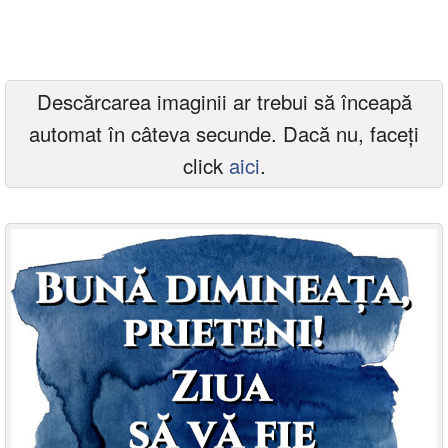
Felicitari zile saptamana
Felicitari muzicale
Descărcarea imaginii ar trebui să înceapă
Felicitari muzicale personalizate
automat în câteva secunde. Dacă nu, faceți
Felicitari animate
click
aici
.
Invitatii personalizate
Conecteaza-te