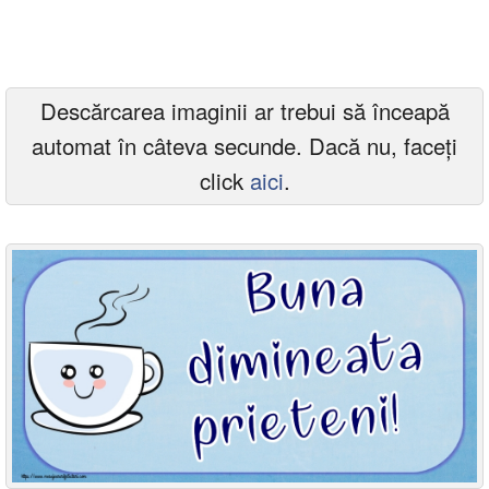
Felicitari zile saptamana
Felicitari muzicale
Descărcarea imaginii ar trebui să înceapă
Felicitari muzicale personalizate
automat în câteva secunde. Dacă nu, faceți
Felicitari animate
click
aici
.
Invitatii personalizate
Conecteaza-te