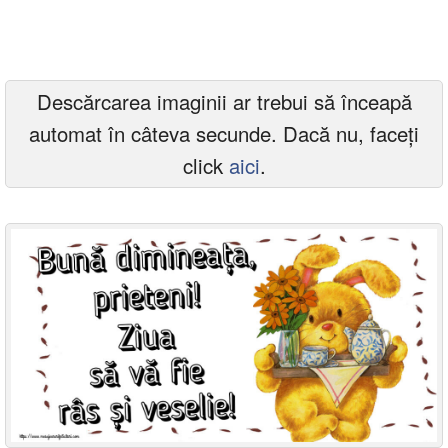
Felicitari zile saptamana
Felicitari muzicale
Descărcarea imaginii ar trebui să înceapă
Felicitari muzicale personalizate
automat în câteva secunde. Dacă nu, faceți
Felicitari animate
click
aici
.
Invitatii personalizate
Conecteaza-te