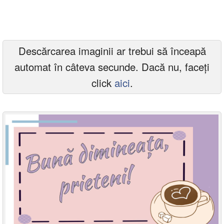
Felicitari zile saptamana
Felicitari muzicale
Descărcarea imaginii ar trebui să înceapă
Felicitari muzicale personalizate
automat în câteva secunde. Dacă nu, faceți
Felicitari animate
click
aici
.
Invitatii personalizate
Conecteaza-te