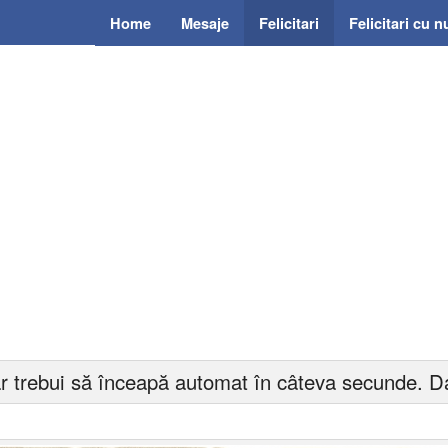
Home
Mesaje
Felicitari
Felicitari cu 
r trebui să înceapă automat în câteva secunde. Da