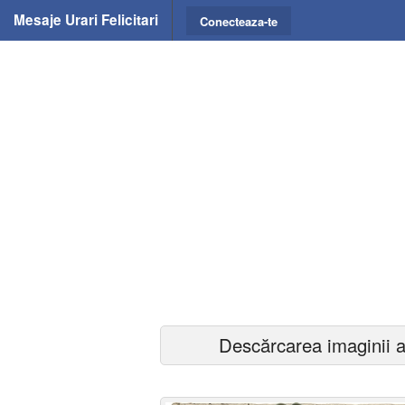
Mesaje Urari Felicitari
Conecteaza-te
Descărcarea imaginii a