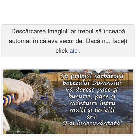
Felicitari zile saptamana
Felicitari muzicale
Descărcarea imaginii ar trebui să înceapă
Felicitari muzicale personalizate
automat în câteva secunde. Dacă nu, faceți
Felicitari animate
click
aici
.
Invitatii personalizate
Conecteaza-te