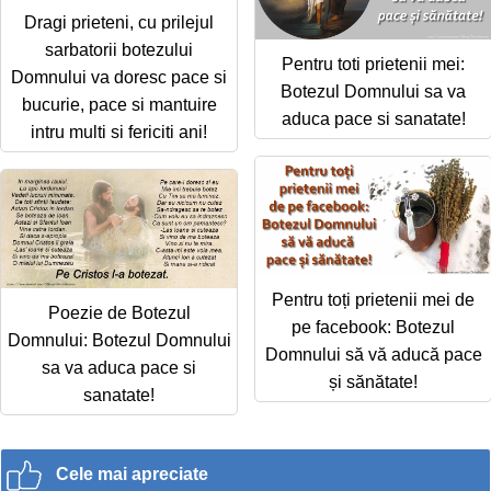
Dragi prieteni, cu prilejul
sarbatorii botezului
Pentru toti prietenii mei:
Domnului va doresc pace si
Botezul Domnului sa va
bucurie, pace si mantuire
aduca pace si sanatate!
intru multi si fericiti ani!
Pentru toți prietenii mei de
Poezie de Botezul
pe facebook: Botezul
Domnului: Botezul Domnului
Domnului să vă aducă pace
sa va aduca pace si
și sănătate!
sanatate!
Cele mai apreciate