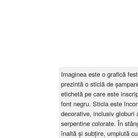
Imaginea este o grafică fes
prezintă o sticlă de șampani
etichetă pe care este inscr
font negru. Sticla este înco
decorative, inclusiv globuri a
serpentine colorate. În stân
înaltă și subțire, umplută c