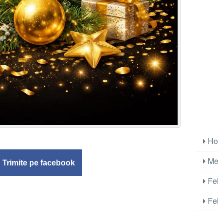
Ho
Me
Trimite pe facebook
Fel
Fel