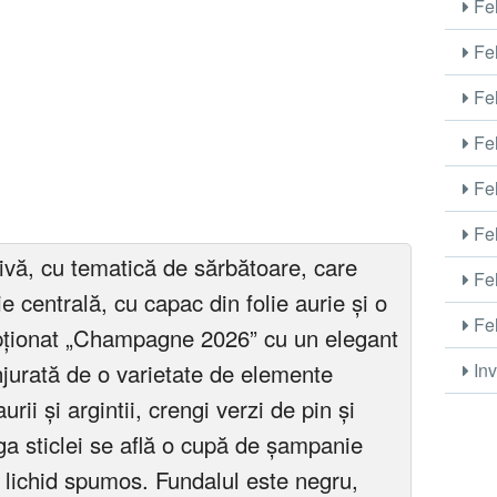
Fel
Fel
Fel
Fel
Fel
Fel
tivă, cu tematică de sărbătoare, care
Fel
e centrală, cu capac din folie aurie și o
Fel
ipționat „Champagne 2026” cu un elegant
njurată de o varietate de elemente
Inv
urii și argintii, crengi verzi de pin și
ga sticlei se află o cupă de șampanie
u lichid spumos. Fundalul este negru,