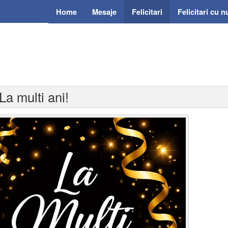
Home
Mesaje
Felicitari
Felicitari cu 
La multi ani!