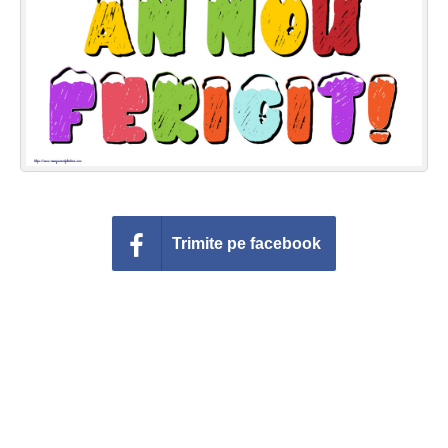
Felicitari zile saptamana
Felicitari muzicale
Felicitari muzicale personalizate
Felicitari animate
Invitatii personalizate
Trimite pe facebook
Conecteaza-te