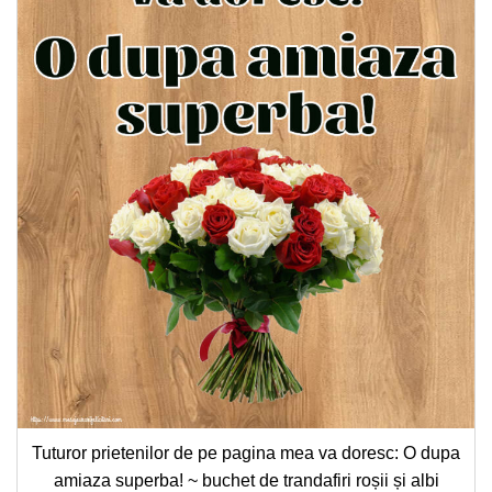
Tuturor prietenilor de pe pagina mea va doresc: O dupa
amiaza superba! ~ buchet de trandafiri roșii și albi