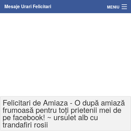
Mesaje Urari Felicitari
MENIU
Home
Mesaje
Felicitari
Felicitari cu nume
Felicitari persoane
Felicitari personalizate
Felicitari de Amiaza - O după amiază
Felicitari varsta
frumoasă pentru toți prietenii mei de
pe facebook! ~ ursulet alb cu
Felicitari zilele anului
trandafiri rosii