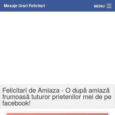
Mesaje Urari Felicitari
MENIU
Home
Mesaje
Felicitari
Felicitari cu nume
Felicitari persoane
Felicitari personalizate
Felicitari de Amiaza - O după amiază
Felicitari varsta
frumoasă tuturor prietenilor mei de pe
facebook!
Felicitari zilele anului