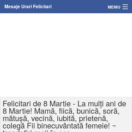
Mesaje Urari Felicitari
MENIU
Home
Mesaje
Felicitari
Felicitari cu nume
Felicitari persoane
Felicitari personalizate
Felicitari de 8 Martie - La mulţi ani de
Felicitari varsta
8 Martie! Mamă, fiică, bunică, soră,
mătușă, vecină, iubită, prietenă,
Felicitari zilele anului
colegă Fii binecuvântată femeie! ~