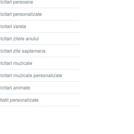
icitari persoane
icitari personalizate
icitari varsta
icitari zilele anului
icitari zile saptamana
icitari muzicale
icitari muzicale personalizate
icitari animate
itatii personalizate