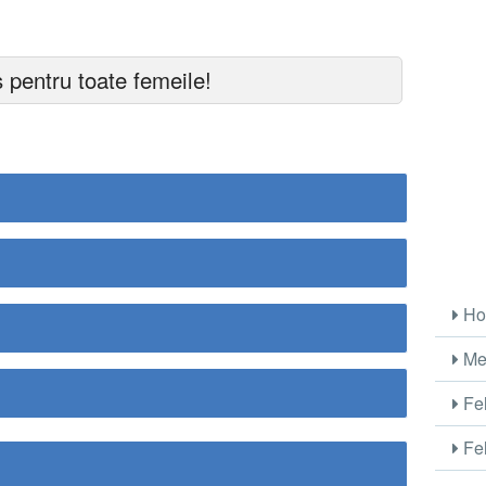
 pentru toate femeile!
Ho
Me
Fel
Fel