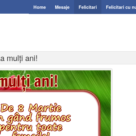
Home
Mesaje
Felicitari
Felicitari cu 
La mulți ani!