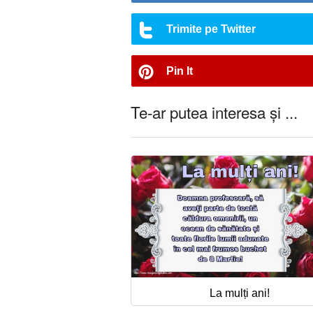
Trimite pe Twitter
Pin It
Te-ar putea interesa și ...
La mulți ani!