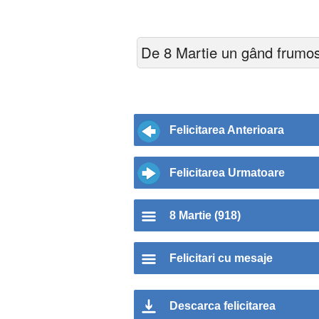
De 8 Martie un gând frumos
Felicitarea Anterioara
Felicitarea Urmatoare
8 Martie (918)
Felicitari cu mesaje
Descarca felicitarea