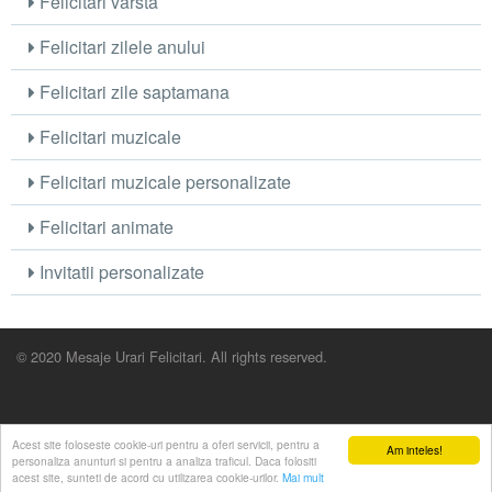
Felicitari varsta
Felicitari zilele anului
Felicitari zile saptamana
Felicitari muzicale
Felicitari muzicale personalizate
Felicitari animate
Invitatii personalizate
© 2020 Mesaje Urari Felicitari. All rights reserved.
Acest site foloseste cookie-uri pentru a oferi servicii, pentru a
Am inteles!
personaliza anunturi si pentru a analiza traficul. Daca folositi
acest site, sunteti de acord cu utilizarea cookie-urilor.
Mai mult