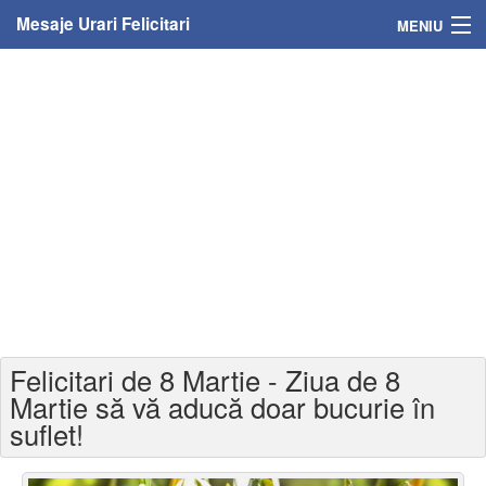
Mesaje Urari Felicitari
MENIU
Home
Mesaje
Felicitari
Felicitari cu nume
Felicitari persoane
Felicitari personalizate
Felicitari de 8 Martie - Ziua de 8
Felicitari varsta
Martie să vă aducă doar bucurie în
suflet!
Felicitari zilele anului