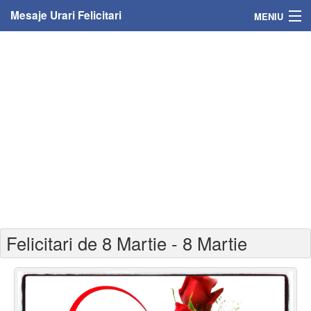
Mesaje Urari Felicitari
MENIU
Home
Mesaje
Felicitari
Felicitari cu nume
Felicitari persoane
Felicitari personalizate
Felicitari de 8 Martie - 8 Martie
Felicitari varsta
Felicitari zilele anului