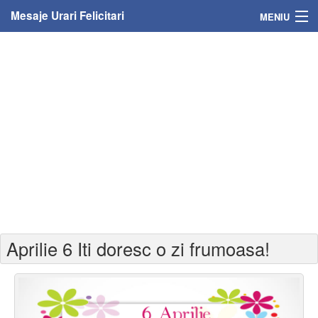
Mesaje Urari Felicitari
MENIU
Home
Mesaje
Felicitari
Felicitari cu nume
Felicitari persoane
Felicitari personalizate
Aprilie 6 Iti doresc o zi frumoasa!
Felicitari varsta
Felicitari zilele anului