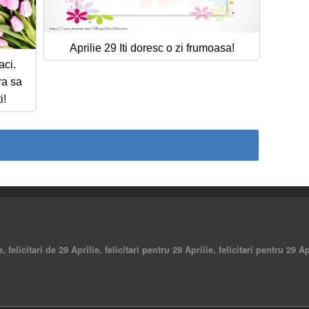
Aprilie 29 Iti doresc o zi frumoasa!
aci.
ra sa
i!
e, felicitari de 29 Aprilie, felicitari pentru 29 Aprilie, felicitari pentru 29 