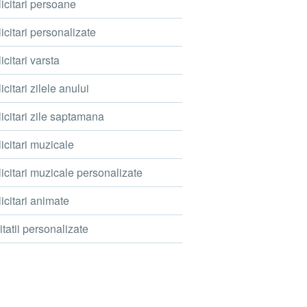
icitari persoane
icitari personalizate
icitari varsta
icitari zilele anului
icitari zile saptamana
icitari muzicale
icitari muzicale personalizate
icitari animate
itatii personalizate