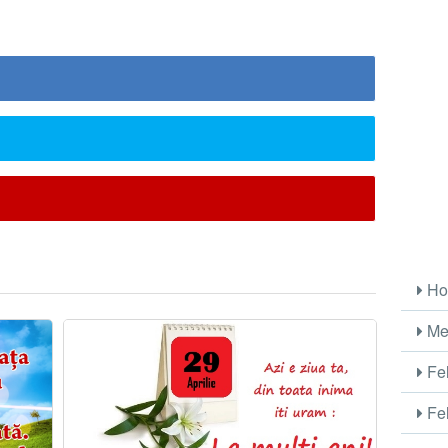
Ho
Me
Fel
Fel