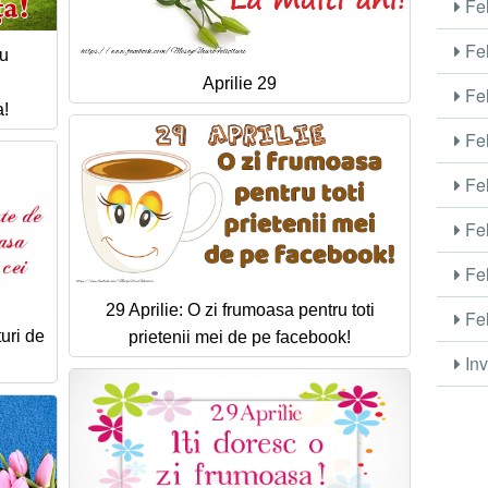
Fel
Fel
cu
Aprilie 29
Fel
a!
Fel
Fel
Fel
Fel
29 Aprilie: O zi frumoasa pentru toti
Fel
uri de
prietenii mei de pe facebook!
Inv