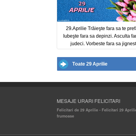
29.Aprilie Trăieşte fara sa te pref
Iubeşte fara sa depinzi. Asculta fa
judeci. Vorbeste fara sa jignest
Toate 29 Aprilie
MESAJE URARI FELICITARI
Felicitari de 29 Aprilie - Felicitari 29 Aprili
frumoase