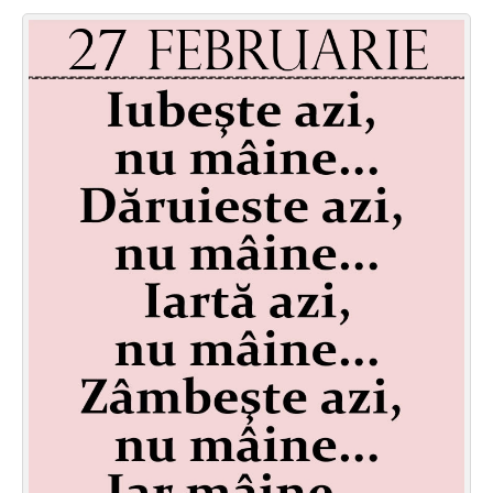
Felicitari zile saptamana
Felicitari muzicale
Felicitari muzicale personalizate
Felicitari animate
Invitatii personalizate
Conecteaza-te