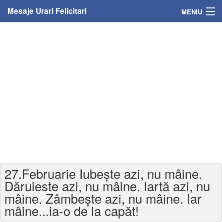
Mesaje Urari Felicitari
MENIU
Home
Mesaje
Felicitari
Felicitari cu nume
Felicitari persoane
Felicitari personalizate
27.Februarie Iubeşte azi, nu mâine.
Felicitari varsta
Dăruieste azi, nu mâine. Iartă azi, nu
mâine. Zâmbeşte azi, nu mâine. Iar
Felicitari zilele anului
mâine...ia-o de la capăt!