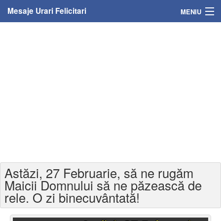
Mesaje Urari Felicitari
MENIU
Home
Mesaje
Felicitari
Felicitari cu nume
Felicitari persoane
Felicitari personalizate
Astăzi, 27 Februarie, să ne rugăm
Felicitari varsta
Maicii Domnului să ne păzească de
rele. O zi binecuvântată!
Felicitari zilele anului