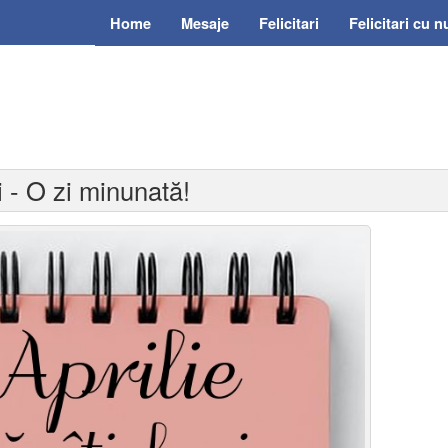
Home
Mesaje
Felicitari
Felicitari cu 
i - O zi minunată!