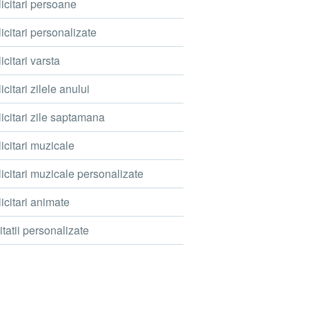
icitari persoane
icitari personalizate
icitari varsta
icitari zilele anului
icitari zile saptamana
icitari muzicale
icitari muzicale personalizate
icitari animate
itatii personalizate