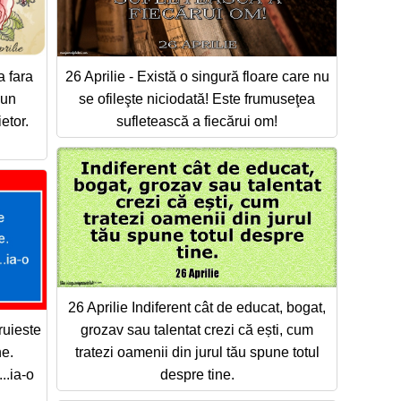
a fara
26 Aprilie - Există o singură floare care nu
 un
se ofileşte niciodată! Este frumuseţea
etor.
sufletească a fiecărui om!
26 Aprilie Indiferent cât de educat, bogat,
ruieste
grozav sau talentat crezi că ești, cum
ne.
tratezi oamenii din jurul tău spune totul
..ia-o
despre tine.