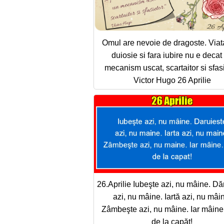
Omul are nevoie de dragoste. Viat
duiosie si fara iubire nu e decat
mecanism uscat, scartaitor si sfasi
Victor Hugo 26 Aprilie
26.Aprilie Iubeşte azi, nu mâine. Dă
azi, nu mâine. Iartă azi, nu mâi
Zâmbeşte azi, nu mâine. Iar mâine.
de la capăt!