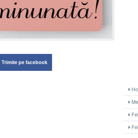
Trimite pe facebook
Ho
Me
Fel
Fel