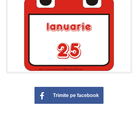
Felicitari zile saptamana
Felicitari muzicale
Felicitari muzicale personalizate
Felicitari animate
Invitatii personalizate
Conecteaza-te
Trimite pe facebook