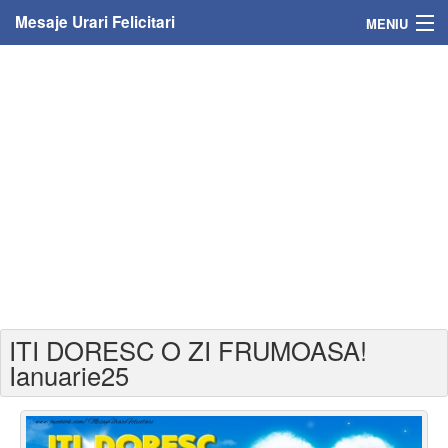
Mesaje Urari Felicitari
MENIU
Home
Mesaje
Felicitari
Felicitari cu nume
Felicitari persoane
Felicitari personalizate
ITI DORESC O ZI FRUMOASA!
Felicitari varsta
Ianuarie25
Felicitari zilele anului