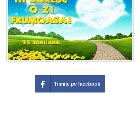
Felicitari zile saptamana
Felicitari muzicale
Felicitari muzicale personalizate
Felicitari animate
Invitatii personalizate
Conecteaza-te
Trimite pe facebook