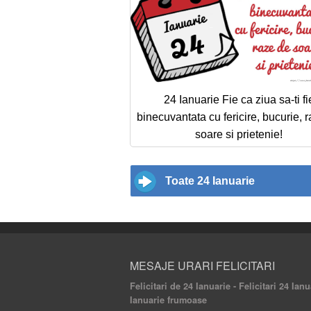
24 Ianuarie Fie ca ziua sa-ti fi
binecuvantata cu fericire, bucurie, 
soare si prietenie!
Toate 24 Ianuarie
MESAJE URARI FELICITARI
Felicitari de 24 Ianuarie - Felicitari 24 Ianu
Ianuarie frumoase