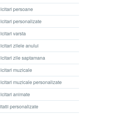
icitari persoane
icitari personalizate
icitari varsta
icitari zilele anului
icitari zile saptamana
icitari muzicale
icitari muzicale personalizate
icitari animate
itatii personalizate