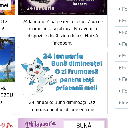
Fel
Fel
O zi
24.Ianuarie Ziua de ieri a trecut. Ziua de
ei!
mâine nu a sosit încă. Nu avem la
Fel
dispoziţie decât ziua de azi. Hai să
Fel
începem.
Fel
Fel
Fel
 vă
Fel
MNEZEU
Inv
zi
24 Ianuarie: Bună dimineața! O zi
frumoasă pentru toți prietenii mei!