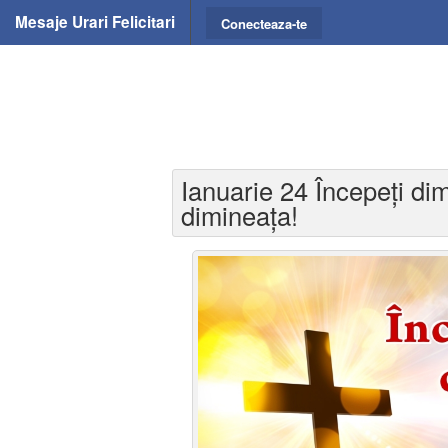
Mesaje Urari Felicitari
Conecteaza-te
Ianuarie 24 Începeți di
dimineața!