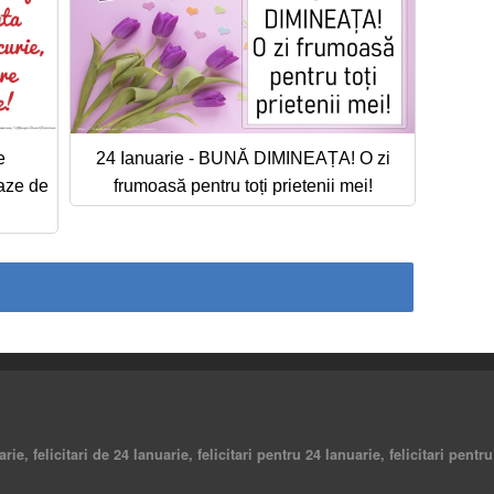
e
24 Ianuarie - BUNĂ DIMINEAȚA! O zi
raze de
frumoasă pentru toți prietenii mei!
arie, felicitari de 24 Ianuarie, felicitari pentru 24 Ianuarie, felicitari pent