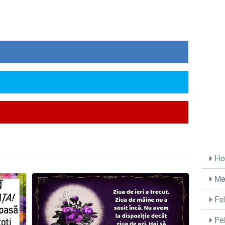
Ho
Me
Fel
Fel