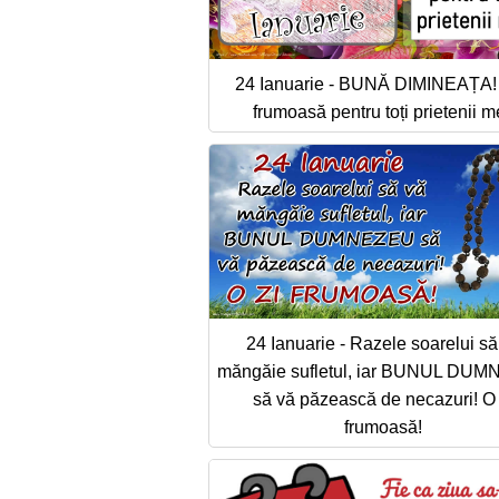
24 Ianuarie - BUNĂ DIMINEAȚA! 
frumoasă pentru toți prietenii m
24 Ianuarie - Razele soarelui să
măngăie sufletul, iar BUNUL DU
să vă păzească de necazuri! O 
frumoasă!