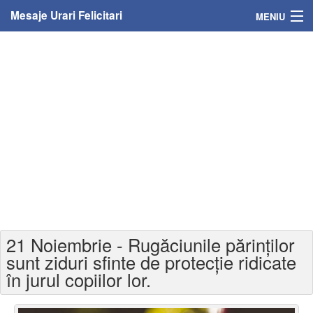
Mesaje Urari Felicitari
MENIU
Home
Mesaje
Felicitari
Felicitari cu nume
Felicitari persoane
Felicitari personalizate
21 Noiembrie - Rugăciunile părinților
Felicitari varsta
sunt ziduri sfinte de protecție ridicate
în jurul copiilor lor.
Felicitari zilele anului