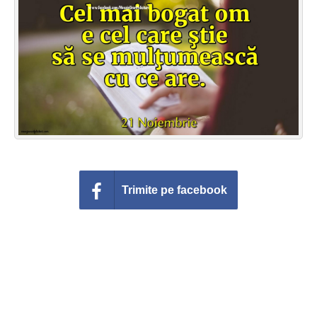
Felicitari zile saptamana
Felicitari muzicale
Felicitari muzicale personalizate
Felicitari animate
Invitatii personalizate
Conecteaza-te
Trimite pe facebook