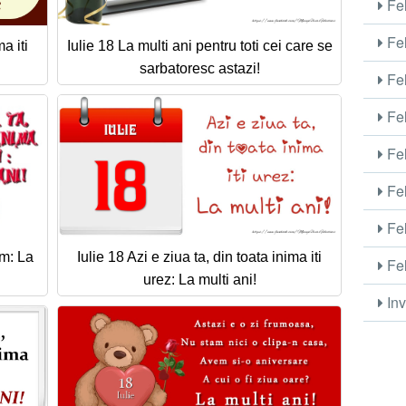
Fel
Fel
a iti
Iulie 18 La multi ani pentru toti cei care se
sarbatoresc astazi!
Fel
Fel
Fel
Fel
Fel
am: La
Iulie 18 Azi e ziua ta, din toata inima iti
Fel
urez: La multi ani!
Inv