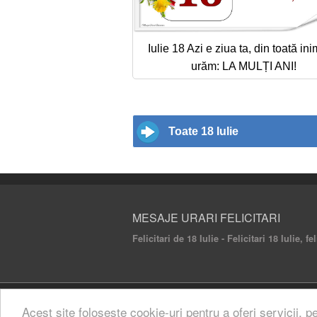
Iulie 18 Azi e ziua ta, din toată inim
urăm: LA MULȚI ANI!
Toate 18 Iulie
MESAJE URARI FELICITARI
Felicitari de 18 Iulie - Felicitari 18 Iulie, f
© 2020 Mesaje Urari Felicitari. All rights rese
Acest site foloseste cookie-uri pentru a oferi servicii, p