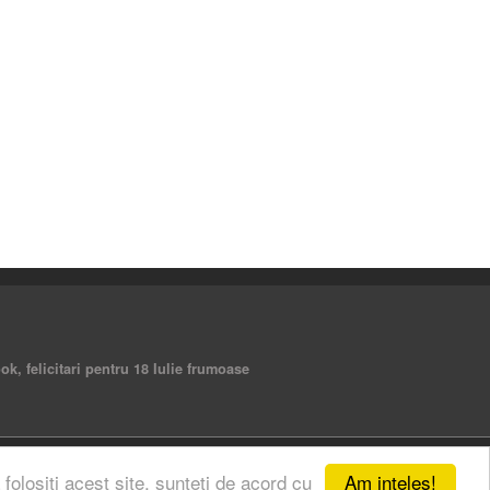
ebook, felicitari pentru 18 Iulie frumoase
Am inteles!
 folositi acest site, sunteti de acord cu