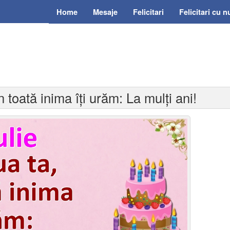
Home
Mesaje
Felicitari
Felicitari cu 
in toată inima îți urăm: La mulți ani!