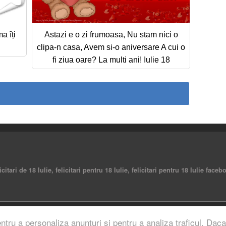
a îți
Astazi e o zi frumoasa, Nu stam nici o
clipa-n casa, Avem si-o aniversare A cui o
fi ziua oare? La multi ani! Iulie 18
elicitari de 18 Iulie, felicitari pentru 18 Iulie, felicitari pentru 18 Iulie fac
rved.
entru a personaliza anunturi si pentru a analiza traficul. Daca