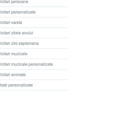
icitari persoane
icitari personalizate
icitari varsta
icitari zilele anului
icitari zile saptamana
icitari muzicale
icitari muzicale personalizate
icitari animate
itatii personalizate