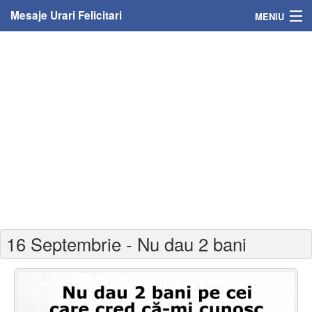
Mesaje Urari Felicitari
MENIU
Home
Mesaje
Felicitari
Felicitari cu nume
Felicitari persoane
Felicitari personalizate
16 Septembrie - Nu dau 2 bani
Felicitari varsta
Felicitari zilele anului