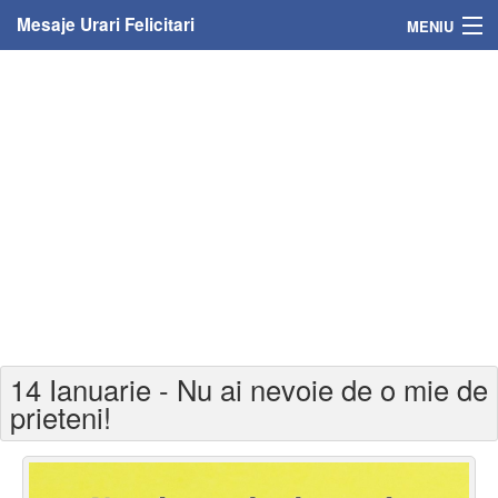
Mesaje Urari Felicitari
MENIU
Home
Mesaje
Felicitari
Felicitari cu nume
Felicitari persoane
Felicitari personalizate
14 Ianuarie - Nu ai nevoie de o mie de
Felicitari varsta
prieteni!
Felicitari zilele anului