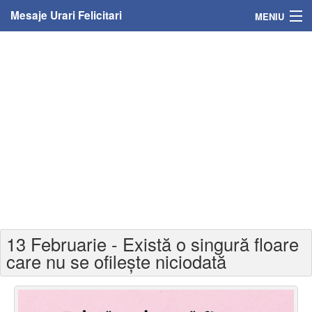
Mesaje Urari Felicitari
MENIU
Home
Mesaje
Felicitari
Felicitari cu nume
Felicitari persoane
Felicitari personalizate
13 Februarie - Există o singură floare
Felicitari varsta
care nu se ofileşte niciodată
Felicitari zilele anului