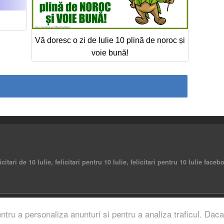
Vă doresc o zi de Iulie 10 plină de noroc și
voie bună!
elicitari de 10 Iulie, felicitari pentru 10 Iulie, felicitari pentru 10 Iulie fac
rved.
entru a personaliza anunturi si pentru a analiza traficul. Daca