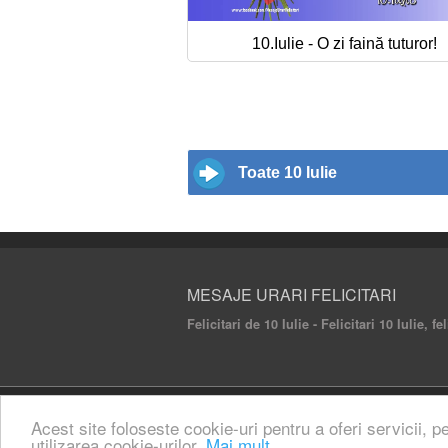
10.Iulie - O zi faină tuturor!
Toate 10 Iulie
MESAJE URARI FELICITARI
Felicitari de 10 Iulie - Felicitari 10 Iulie, f
© 2020 Mesaje Urari Felicitari. All rights rese
Acest site foloseste cookie-uri pentru a oferi servicii, p
utilizarea cookie-urilor.
Mai mult