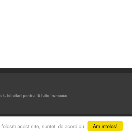
ebook, felicitari pentru 10 Iulie frumoase
Am inteles!
 folositi acest site, sunteti de acord cu