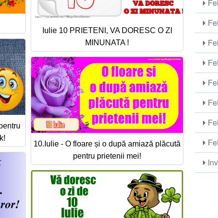
Fel
Fel
Iulie 10 PRIETENI, VA DORESC O ZI
Fel
MINUNATA !
Fel
Fel
Fel
Fel
pentru
k!
Fel
10.Iulie - O floare și o după amiază plăcută
pentru prietenii mei!
Inv