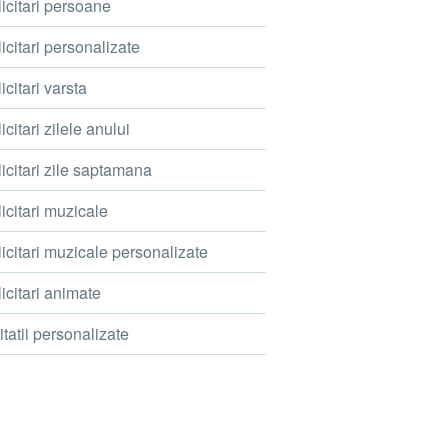
icitari persoane
icitari personalizate
icitari varsta
icitari zilele anului
icitari zile saptamana
icitari muzicale
icitari muzicale personalizate
icitari animate
itatii personalizate