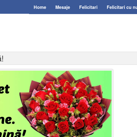
Home
Mesaje
Felicitari
Felicitari cu 
ă!