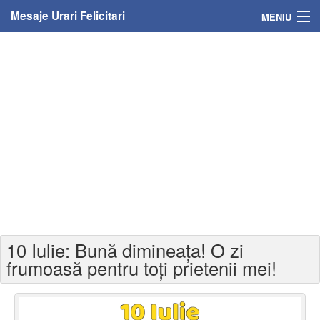
Mesaje Urari Felicitari
MENIU
Home
Mesaje
Felicitari
Felicitari cu nume
Felicitari persoane
Felicitari personalizate
10 Iulie: Bună dimineața! O zi
Felicitari varsta
frumoasă pentru toți prietenii mei!
Felicitari zilele anului