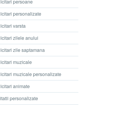
icitari persoane
icitari personalizate
icitari varsta
icitari zilele anului
icitari zile saptamana
icitari muzicale
icitari muzicale personalizate
icitari animate
itatii personalizate