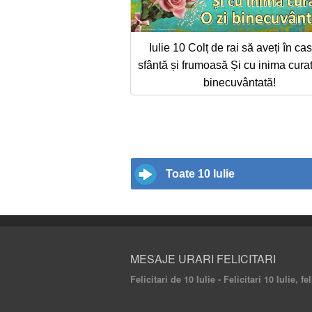
Iulie 10 Colț de rai să aveți în ca
sfântă și frumoasă Și cu inima cura
binecuvântată!
Toate 10 Iulie
MESAJE URARI FELICITARI
Felicitari de 10 Iulie - Felicitari 10 Iulie, f