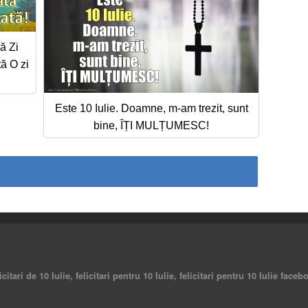
să Zi
tă O zi
Este 10 Iulie. Doamne, m-am trezit, sunt
bine, ÎȚI MULȚUMESC!
elicitari de 10 Iulie, felicitari pentru 10 Iulie, felicitari pentru 10 Iulie fac