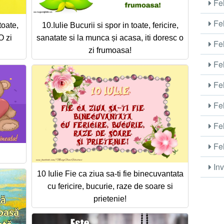
Fel
Fel
toate,
10.Iulie Bucurii si spor in toate, fericire,
O zi
sanatate si la munca și acasa, iti doresc o
Fel
zi frumoasa!
Fel
Fel
Fel
Fel
Fel
Inv
10 Iulie Fie ca ziua sa-ti fie binecuvantata
cu fericire, bucurie, raze de soare si
prietenie!