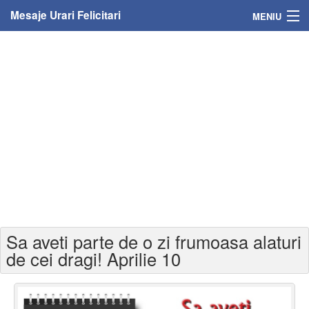
Mesaje Urari Felicitari
MENIU
Home
Mesaje
Felicitari
Felicitari cu nume
Felicitari persoane
Felicitari personalizate
Sa aveti parte de o zi frumoasa alaturi
Felicitari varsta
de cei dragi! Aprilie 10
Felicitari zilele anului