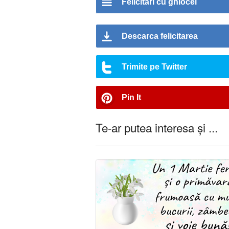
Felicitari cu ghiocei
Descarca felicitarea
Trimite pe Twitter
Pin It
Te-ar putea interesa și ...