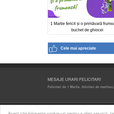
1 Martie fericit și o primăvară frumo
buchet de ghiocei
Cele mai apreciate
MESAJE URARI FELICITARI
Felicitari de 1 Martie, felicitari de martisor,
© 2020 Mesaje Urari Felicitari. All rights rese
Acest site foloseste cookie-uri pentru a oferi servicii, p