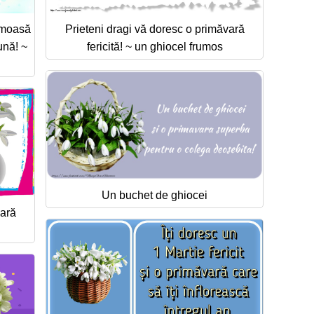
rumoasă
Prieteni dragi vă doresc o primăvară
ună! ~
fericită! ~ un ghiocel frumos
Un buchet de ghiocei
vară