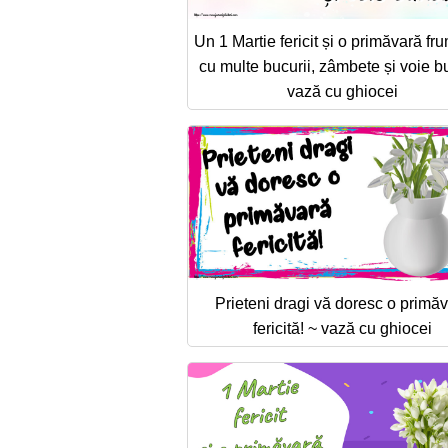
Un 1 Martie fericit și o primăvară f
cu multe bucurii, zâmbete și voie b
vază cu ghiocei
Prieteni dragi vă doresc o primă
fericită! ~ vază cu ghiocei