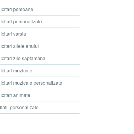
icitari persoane
icitari personalizate
icitari varsta
icitari zilele anului
icitari zile saptamana
icitari muzicale
icitari muzicale personalizate
icitari animate
itatii personalizate