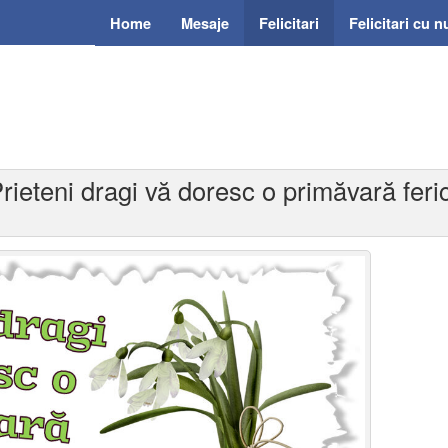
Home
Mesaje
Felicitari
Felicitari cu 
 Prieteni dragi vă doresc o primăvară feri