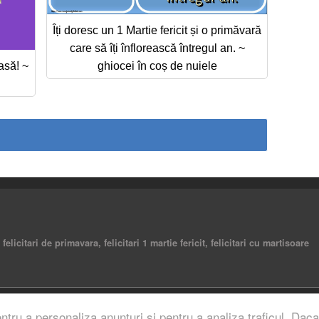
Îți doresc un 1 Martie fericit și o primăvară
care să îți înflorească întregul an. ~
asă! ~
ghiocei în coș de nuiele
 felicitari de primavara, felicitari 1 martie fericit, felicitari cu martisoare
rved.
entru a personaliza anunturi si pentru a analiza traficul. Daca