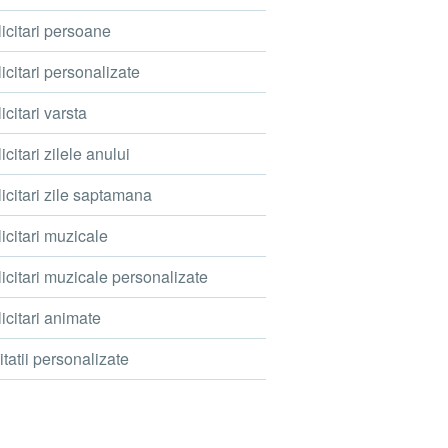
icitari persoane
icitari personalizate
icitari varsta
icitari zilele anului
icitari zile saptamana
icitari muzicale
icitari muzicale personalizate
icitari animate
itatii personalizate