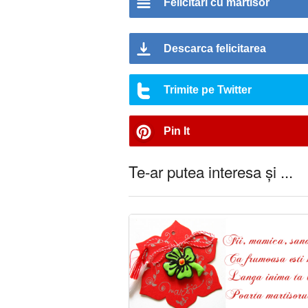
Felicitari cu martisor
Descarca felicitarea
Trimite pe Twitter
Pin It
Te-ar putea interesa și ...