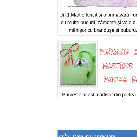
Un 1 Martie fericit și o primăvară f
cu multe bucurii, zâmbete și voie b
mărțișor cu brândușe și buburu
Primeste acest martisor din partea
Cele mai apreciate