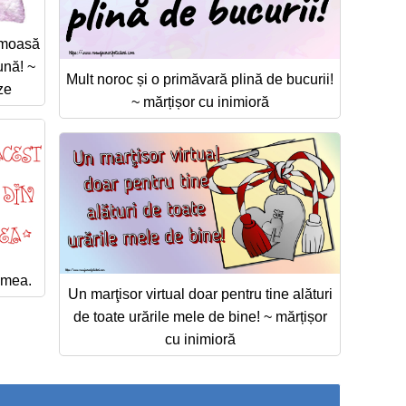
rumoasă
ună! ~
Mult noroc și o primăvară plină de bucurii!
ze
~ mărțișor cu inimioră
 mea.
Un marţisor virtual doar pentru tine alături
de toate urările mele de bine! ~ mărțișor
cu inimioră