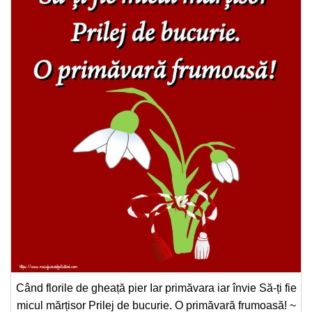
Când florile de gheață pier Iar primăvara iar învie Să-ți fie
micul mărțisor Prilej de bucurie. O primăvară frumoasă! ~