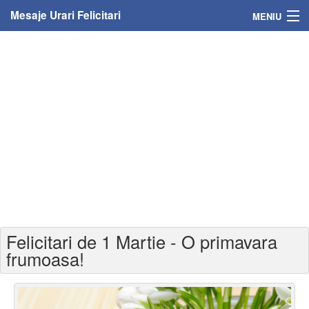
Mesaje Urari Felicitari
MENIU
Home
Mesaje
Felicitari
Felicitari cu nume
Felicitari persoane
Felicitari personalizate
Felicitari de 1 Martie - O primavara
Felicitari varsta
frumoasa!
Felicitari zilele anului