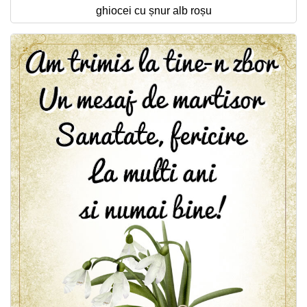
ghiocei cu șnur alb roșu