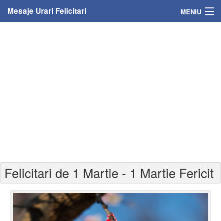
Mesaje Urari Felicitari
MENIU
Home
Mesaje
Felicitari
Felicitari cu nume
Felicitari persoane
Felicitari personalizate
Felicitari de 1 Martie - 1 Martie Fericit
Felicitari varsta
Felicitari zilele anului