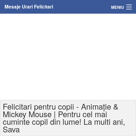
Mesaje Urari Felicitari
MENIU
Home
Mesaje
Felicitari
Felicitari cu nume
Felicitari persoane
Felicitari personalizate
Felicitari pentru copii - Animație &
Felicitari varsta
Mickey Mouse | Pentru cel mai
cuminte copil din lume! La multi ani,
Felicitari zilele anului
Sava