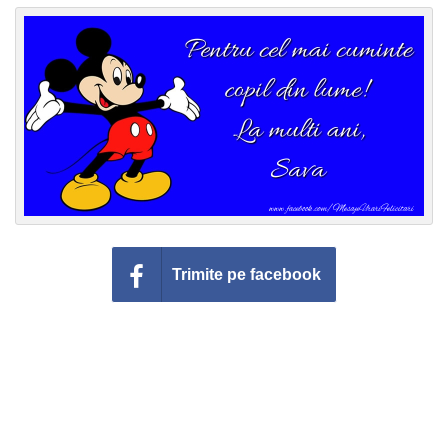
Felicitari zile saptamana
Felicitari muzicale
Felicitari muzicale personalizate
Felicitari animate
Invitatii personalizate
Conecteaza-te
Trimite pe facebook