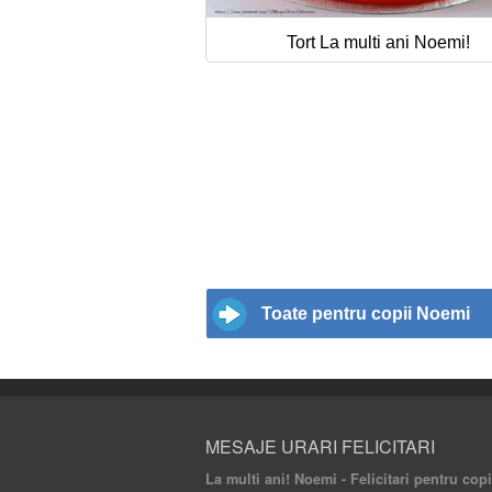
Tort La multi ani Noemi!
Toate pentru copii Noemi
MESAJE URARI FELICITARI
La multi ani! Noemi - Felicitari pentru copi