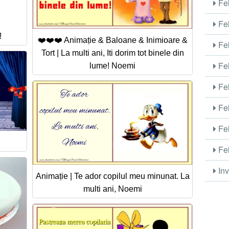
Fel
Fel
!
❤️❤️❤️ Animație & Baloane & Inimioare &
Fel
Tort | La multi ani, Iti dorim tot binele din
Fel
lume! Noemi
Fel
Fel
Fel
Fel
Inv
Animație | Te ador copilul meu minunat. La
multi ani, Noemi