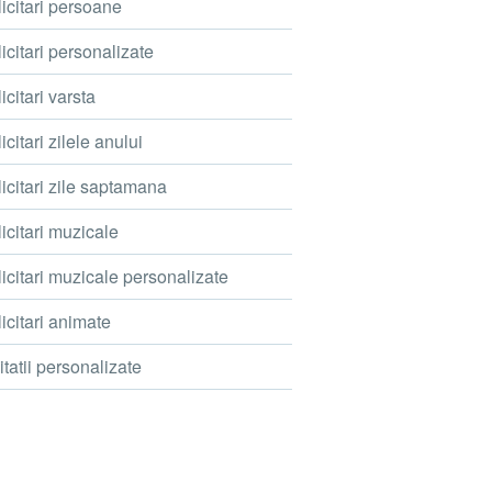
icitari persoane
icitari personalizate
icitari varsta
icitari zilele anului
icitari zile saptamana
icitari muzicale
icitari muzicale personalizate
icitari animate
itatii personalizate