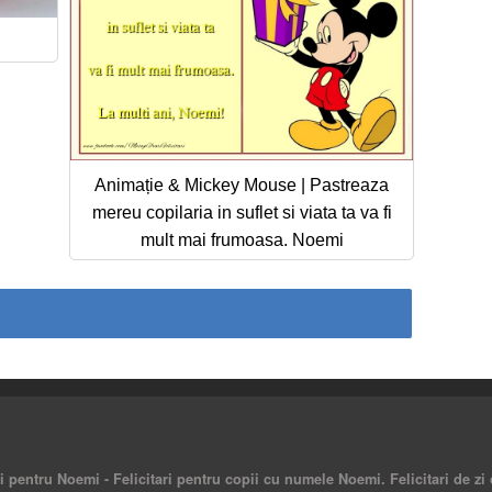
Animație & Mickey Mouse | Pastreaza
mereu copilaria in suflet si viata ta va fi
mult mai frumoasa. Noemi
i pentru Noemi - Felicitari pentru copii cu numele Noemi. Felicitari de zi d