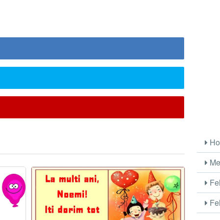
Ho
Me
Fel
Fel