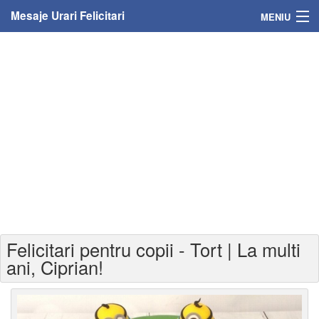
Mesaje Urari Felicitari
MENIU
Home
Mesaje
Felicitari
Felicitari cu nume
Felicitari persoane
Felicitari personalizate
Felicitari pentru copii - Tort | La multi
Felicitari varsta
ani, Ciprian!
Felicitari zilele anului