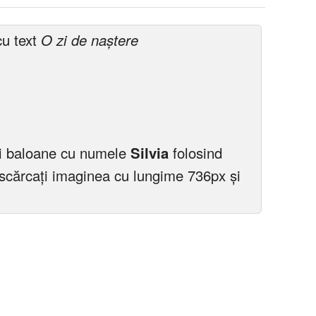
cu text
O zi de naștere
 si baloane cu numele
Silvia
folosind
scărcați imaginea cu lungime 736px și