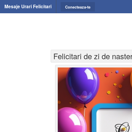
Mesaje Urari Felicitari
Conecteaza-te
Felicitari de zi de nast