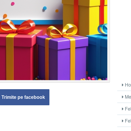
Ho
Me
Trimite pe facebook
Fel
Fel