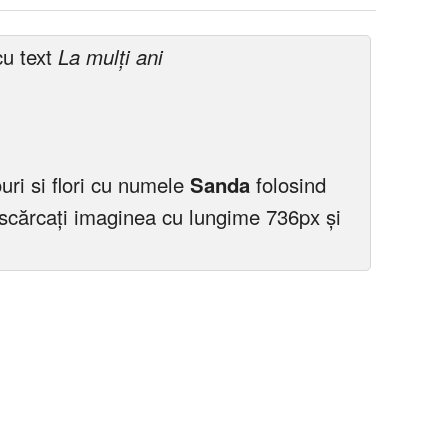
cu text
La mulți ani
ouri si flori cu numele
Sanda
folosind
scărcați imaginea cu lungime 736px și