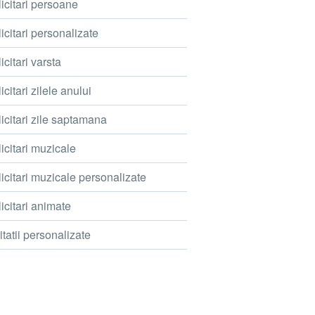
icitari persoane
icitari personalizate
icitari varsta
icitari zilele anului
icitari zile saptamana
icitari muzicale
icitari muzicale personalizate
icitari animate
itatii personalizate