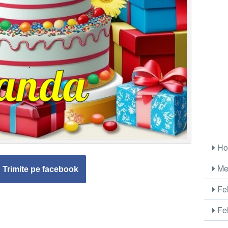
Ho
Me
Trimite pe facebook
Fel
Fel