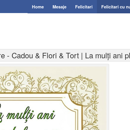
Home
Mesaje
Felicitari
Felicitari cu 
re - Cadou & Flori & Tort | La mulți ani pl