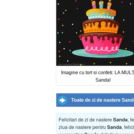
Imagine cu tort si confeti: LA MUL
Sanda!
Toate de zi de nastere San
Felicitari de zi de nastere
Sanda
, f
ziua de nastere pentru
Sanda
, feli