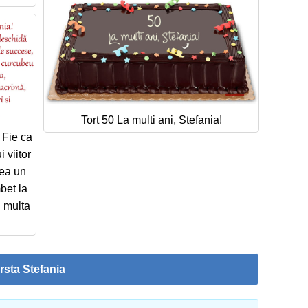
Tort 50 La multi ani, Stefania!
! Fie ca
 viitor
dea un
bet la
i multa
rsta Stefania