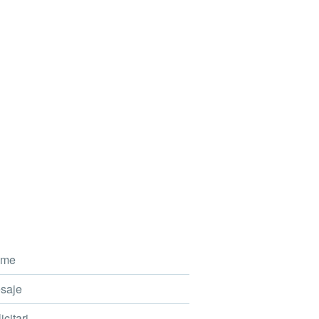
me
saje
icitari