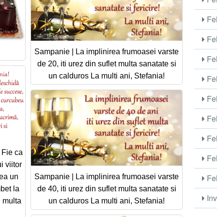
Fel
Fel
Sampanie | La implinirea frumoasei varste
Fel
de 20, iti urez din suflet multa sanatate si
un calduros La multi ani, Stefania!
Fel
Fel
Fel
Fel
! Fie ca
Fel
 viitor
Fel
dea un
Sampanie | La implinirea frumoasei varste
bet la
de 40, iti urez din suflet multa sanatate si
Inv
i multa
un calduros La multi ani, Stefania!