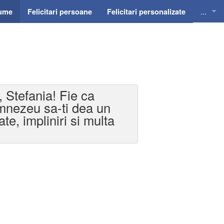
...
nume
Felicitari persoane
Felicitari personalizate
Felicit
Felicit
Felicit
, Stefania! Fie ca
Felicit
umnezeu sa-ti dea un
te, impliniri si multa
Felici
Felicit
Invitat