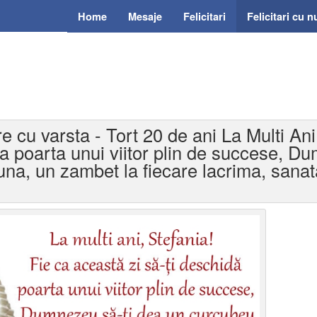
Home
Mesaje
Felicitari
Felicitari cu 
re cu varsta - Tort 20 de ani La Multi Ani
da poarta unui viitor plin de succese, D
una, un zambet la fiecare lacrima, sanata