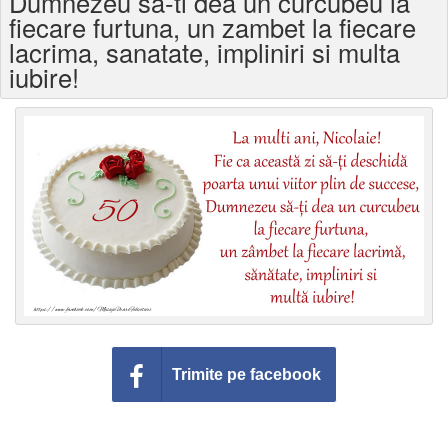
Dumnezeu sa-ti dea un curcubeu la
Felicitari zile saptamana
fiecare furtuna, un zambet la fiecare
lacrima, sanatate, impliniri si multa
Felicitari muzicale
iubire!
Felicitari muzicale personalizate
Felicitari animate
Invitatii personalizate
Conecteaza-te
Trimite pe facebook