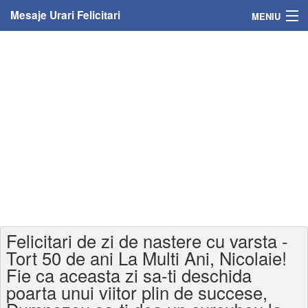
Mesaje Urari Felicitari
MENIU
Home
Mesaje
Felicitari
Felicitari cu nume
Felicitari persoane
Felicitari personalizate
Felicitari de zi de nastere cu varsta -
Felicitari varsta
Tort 50 de ani La Multi Ani, Nicolaie!
Fie ca aceasta zi sa-ti deschida
Felicitari zilele anului
poarta unui viitor plin de succese,